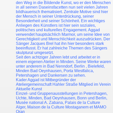
den Weg in die Bildende Kunst, wo er den Menschen
in all seinen Daseinsfacetten nun seit vielen Jahren
bildhauerisch thematisiert. Zentrale Motive sind hier
der Mensch in seiner Unterdrückung, seiner
Besonderheit und seiner Schönheit. Ein wichtiges
Anliegen des Künstlers ist hier sein soziales,
politisches und kulturelles Engagement. Aggad
verwendet hauptsächlich Marmor, um seine Idee von
Gerechtigkeit und Menschlichkeit auszudrücken. Der
Sänger Jacques Brel hat ihn hier besonders stark
beeinflusst. Er hat zahlreiche Themen des Sängers
skulptural umgesetzt.
Seit den achtziger Jahren lebt und arbeitet er in
einem eigenen Atelier in Minden. Seine Werke waren
unter anderem in Bad Nenndorf, Berlin , Bielefeld,
Minden Bad Oeynhausen, Porta Westfalica,
Petershagen und Dankersen zu sehen.
Kader Aggad ist Mitbegründer der
Ateliergemeinschaft Hahler Straße Mitglied im Verein
Aktuelle Kunst
Einzel- und Gruppenausstellungen in Petershagen,
Uchte, Minden, Bad Oeynhausen, Bonn und Berlin,
Musée national A. Zabana, Palais de la Culture
Alger, Maison de la Culture Mostaganem et MAMO
Oran